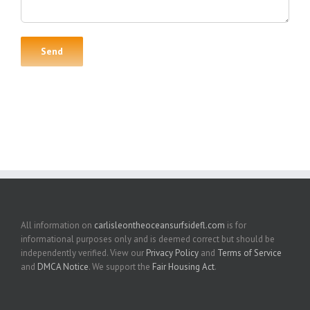
All information on
carlisleontheoceansurfsidefl.com
is for
informational purposes only and is deemed correct but should be
independently verified. View our
Privacy Policy
and
Terms of Service
and
DMCA Notice
. We support the
Fair Housing Act
.