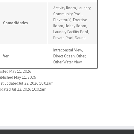
Activity Room, Laundry,
Community Pool,
Elevator(s), Exercise
Comodidades
Room, Hobby Room,
Laundry Facility, Pool,
Private Pool, Sauna
Intracoastal View,
Ver
Direct Ocean, Other,
Other Water View
osted May 11, 2026
ublished May 11, 2026
ast updated:Jul 22, 2026 10:02am
pdated Jul 22, 2026 10:02am