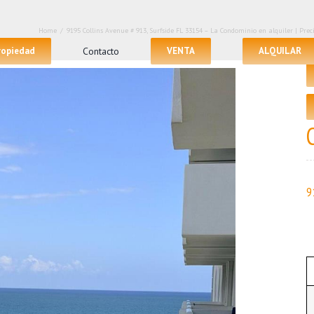
Home
/
9195 Collins Avenue # 913, Surfside FL 33154 – La Condominio en alquiler | Preci
propiedad
Contacto
VENTA
ALQUILAR
9