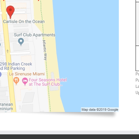
P
P
L
U