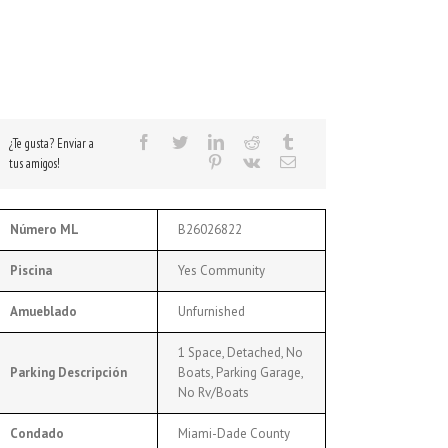
¿Te gusta? Enviar a
tus amigos!
Número ML
B26026822
Piscina
Yes Community
Amueblado
Unfurnished
1 Space, Detached, No
Parking Descripción
Boats, Parking Garage,
No Rv/Boats
Condado
Miami-Dade County