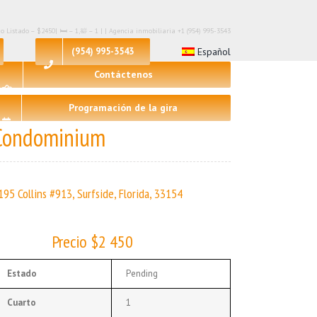
o Listado – $2450| 🛏 – 1,🛀 – 1 | | Agencia inmobiliaria +1 (954) 995-3543
(954) 995-3543
Español
Contáctenos
Programación de la gira
Condominium
195 Collins #913, Surfside, Florida, 33154
Precio $2 450
Estado
Pending
Cuarto
1